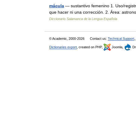
mácula
— sustantivo femenino 1. Uso/registr
que hacer ni una corrección. 2. Área: astr
Diccionario Salamanca de la Lengua Española
© Academic, 2000-2026
Contact us:
Technical Support
,
Dictionaries export
, created on PHP,
Joomla,
Dr