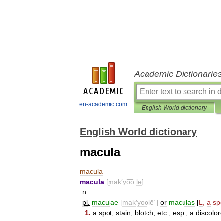
Academic Dictionarie
en-academic.com
English World dictionary
English World dictionary
macula
macula
macula
[
mak
′
yo͞o
lə
]
n
.
pl
.
maculae
[
mak
′
yo͞olē΄
]
or
maculas
[
L
,
a
sp
1
.
a
spot
,
stain
,
blotch
,
etc
.;
esp
.,
a
discolo