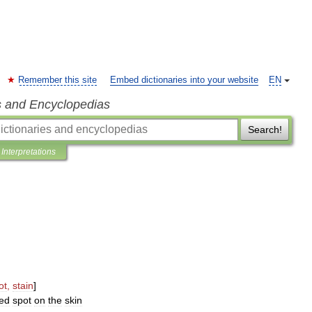
Remember this site
Embed dictionaries into your website
EN
s and Encyclopedias
Search!
Interpretations
ot
,
stain
]
red
spot
on
the
skin