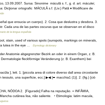
o, 13.09.2007. Sursa: Sinonime máculă s. f., g. d. art. máculei;
a: Dicţionar ortografic MÁCULĂ s.f. (Liv.) Pată ♦ Modificare de
omân
 señal que ensucia un cuerpo). 2. Cosa que deslustra y desdora. 3.
str. Cada una de las partes oscuras que se observan en el disco
onario de la lengua española
ot, stain, used of various spots (sunspots, markings on minerals,
cula lutea in the eye …
Etymology dictionary
n der Anatomie abgegrenzter Bezirk an oder in einem Organ, z. B.
r Dermatologie fleckförmige Veränderung (z. B. Exanthem) bei
acŭla ], lett. 1. [piccola area di colore diverso dall area circostante
 tessuto, una superficie, ecc.] ▶◀ [➨ macchia1 (1)]. 2. (fig.) [ciò
NCHA, NÓDOA 2. [Figurado] Falha na reputação. = INFÂMIA,
cha cutânea lisa, não saliente. ‣ Etimologia: latim macula,
tuguesa