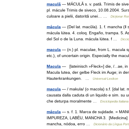
maculă
— MÁCULĂ s. v. pată. Trimis de sivec
pl. mácule Trimis de siveco, 10.08.2004. Surs
culoare a pielii, datorită unei… …
Dicționar R
mácula
— (Del lat. macŭla). 1. f. mancha (ǁ
mácula lútea. 4. coloq. Engaño, trampa. 5. A
del Sol o de la Luna. mácula lútea. f …
Dicci
macula
— (n.) pl. maculae, from L. macula sp
etc.), of uncertain origin. Especially the ma
Macula
— [lateinisch »Fleck«] die, /...ae, i
Macula lutea, der gelbe Fleck im Auge; in de
Hauterkrankungen. …
Universal-Lexikon
macula
— / makula/ (o macola) s.f. [dal lat. m
causata dalla caduta di un liquido e sim. su un
che deturpa moralmente …
Enciclopedia Italiana
mácula
— s. f. 1. Marca de sujidade. = MA
IMPUREZA, LABÉU, MANCHA 3. [Medicina] Man
mancha, nódoa, erro …
Dicionário da Língua Por