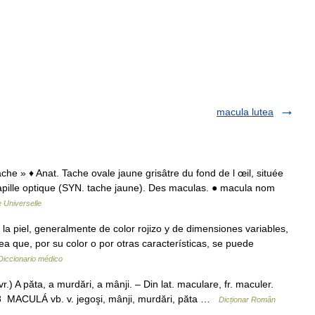
macula lutea
tache » ♦ Anat. Tache ovale jaune grisâtre du fond de l œil, située
 papille optique (SYN. tache jaune). Des maculas. ● macula nom
 Universelle
a piel, generalmente de color rojizo y de dimensiones variables,
ea que, por su color o por otras características, se puede
Diccionario médico
.) A păta, a murdări, a mânji. – Din lat. maculare, fr. maculer.
98 MACULÁ vb. v. jegoşi, mânji, murdări, păta …
Dicționar Român