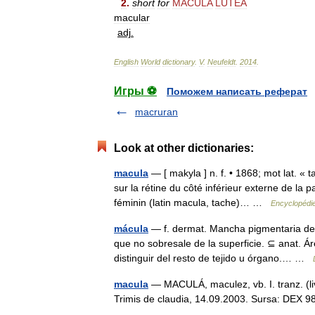
2
.
short
for
MACULA
LUTEA
macular
adj
.
English
World
dictionary
.
V
.
Neufeldt
.
2014
.
Игры ⚽
Поможем написать реферат
macruran
Look at other dictionaries:
macula
— [ makyla ] n. f. • 1868; mot lat. « 
sur la rétine du côté inférieur externe de la
féminin (latin macula, tache)… …
Encyclopédie
mácula
— f. dermat. Mancha pigmentaria de l
que no sobresale de la superficie. ⊆ anat. Ár
distinguir del resto de tejido u órgano.… …
macula
— MACULÁ, maculez, vb. I. tranz. (livr
Trimis de claudia, 14.09.2003. Sursa: DEX 